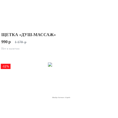
ЩЕТКА «ДУШ-МАССАЖ»
990
p
1 170
p
Нет в наличии
-12%