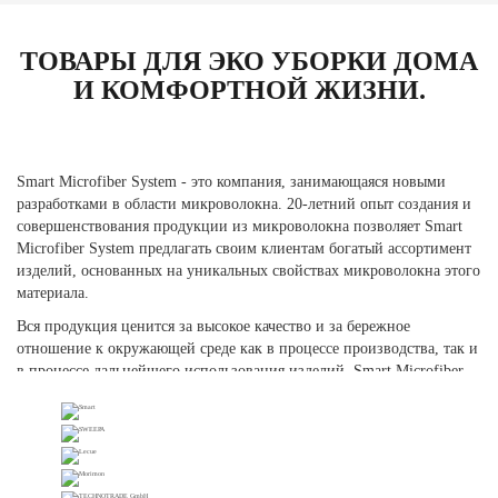
ТОВАРЫ ДЛЯ ЭКО УБОРКИ ДОМА
И КОМФОРТНОЙ ЖИЗНИ.
Smart Microfiber System - это компания, занимающаяся новыми
разработками в области микроволокна. 20-летний опыт создания и
совершенствования продукции из микроволокна позволяет Smart
Microfiber System предлагать своим клиентам богатый ассортимент
изделий, основанных на уникальных свойствах микроволокна этого
материала.
Вся продукция ценится за высокое качество и за бережное
отношение к окружающей среде как в процессе производства, так и
в процессе дальнейшего использования изделий. Smart Microfiber
System является держателями многих патентов и ожидает получения
других патентов на многие свои изделия. Компания Smart
занимается продажей своей продукции в более чем 30 странах.
Главный офис располагается в Стокгольме, Швеция.
Все товары изготовлены с расчетом на то, чтобы их было легко и