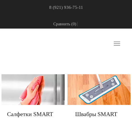
8 (921) 936-75-11
Сравнить (
0
)
Toggle
navigati
Салфетки SMART
Швабры SMART