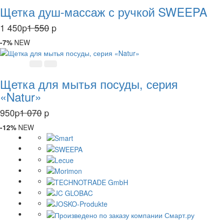
Щетка душ-массаж с ручкой SWEEPA
1 450
p
1 550
p
-7%
NEW
Щетка для мытья посуды, серия
«Natur»
950
p
1 070
p
-12%
NEW