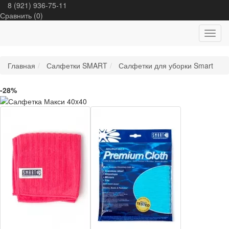
8 (921) 936-75-11
Сравнить (
0
)
Toggl
navig
Главная
Салфетки SMART
Салфетки для уборки Smart
-28%