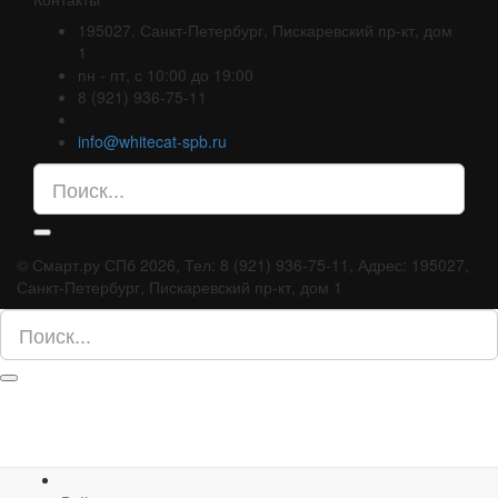
195027, Санкт-Петербург, Пискаревский пр-кт, дом
1
пн - пт, с 10:00 до 19:00
8 (921) 936-75-11
info@whitecat-spb.ru
©
Смарт.ру СПб
2026, Тел:
8 (921) 936-75-11
,
Адрес:
195027,
Санкт-Петербург, Пискаревский пр-кт, дом 1