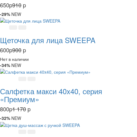
650
p
910
p
-29%
NEW
Щеточка для лица SWEEPA
600
p
900
p
Нет в наличии
-34%
NEW
Салфетка макси 40x40, серия
«Премиум»
800
p
1 170
p
-32%
NEW