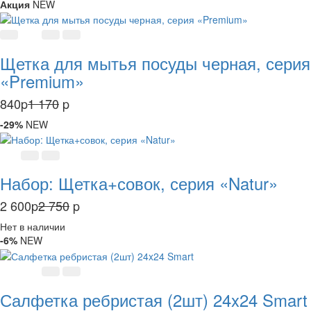
Акция
NEW
Щетка для мытья посуды черная, серия
«Premium»
840
p
1 170
p
-29%
NEW
Набор: Щетка+совок, серия «Natur»
2 600
p
2 750
p
Нет в наличии
-6%
NEW
Салфетка ребристая (2шт) 24x24 Smart